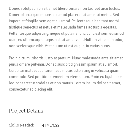
Donec volutpat nibh sit amet libero ornare non laoreet arcu luctus.
Donec id arcu quis mauris euismod placerat sit amet ut metus. Sed
imperdiet fringilla sem eget euismod. Pellentesque habitant morbi
tristique senectus et netus et malesuada fames ac turpis egestas.
Pellentesque adipiscing, neque ut pulvinar tincidunt, est sem euismod
odio, eu ullamcorper turpis nisl sit amet velit. Nullam vitae nibh odio,
non scelerisque nibh. Vestibulum ut est augue, in varius purus.
Proin dictum lobortis justo at pretium. Nunc malesuada ante sit amet
purus ornare pulvinar. Donec suscipit dignissim ipsum at euismod.
Curabitur malesuada lorem sed metus adipiscing in vehicula quam
commodo. Sed porttitor elementum elementum. Proin eu ligula eget
leo consectetur sodales et non mauris. Lorem ipsum dolor sit amet,
consectetur adipiscing elit.
Project Details
Skills Needed:
HTML/CSS