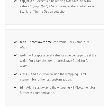
sep_color
– Accepts a hexcode
( #000000 )
or RGBA
values
( rgba(0,0,0,0) )
. Sets the separator’s color. Leave
Blank for Theme Option selection.
icon
– A
font awesome
icon value. For example,
fa-
glass
.
width
– Accepts a pixel value or a percentage to set the
width. For example,
1px,
or
50%
. Leave Blank for full
width.
class
– Add a
custom class
to the wrapping HTML
element for further css customization.
id
– Add a
custom id
to the wrapping HTML element for
further css customization.