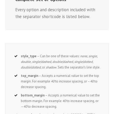
Every option and description included with
the separator shortcode is listed below.
style_type
– Can be one of these values:
none, single,
double, single|dashed, double|dashed, single|dotted,
double|dotted,
or
shadow
. Sets the separator’s line style.
top_margin
– Accepts a numerical value to set the top
margin. For example
40
to increase spacing, or –
40
to
decrease spacing.
bottom_margin
– Accepts a numerical value to set the
bottom margin. For example
40
to increase spacing, or
–
40
to decrease spacing.